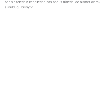
bahis sitelerinin kendilerine has bonus türlerini de hizmet olarak
sunulduğu biliniyor.