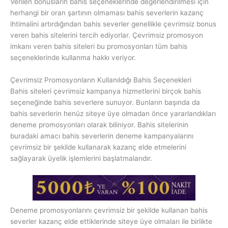
Verilen bonusların bahis seçeneklerinde değerlendirilmesi için
herhangi bir oran şartının olmaması bahis severlerin kazanç
ihtimalini artırdığından bahis severler genellikle çevrimsiz bonus
veren bahis sitelerini tercih ediyorlar. Çevrimsiz promosyon
imkanı veren bahis siteleri bu promosyonları tüm bahis
seçeneklerinde kullanma hakkı veriyor.
Çevrimsiz Promosyonların Kullanıldığı Bahis Seçenekleri
Bahis siteleri çevrimsiz kampanya hizmetlerini birçok bahis
seçeneğinde bahis severlere sunuyor. Bunların başında da
bahis severlerin henüz siteye üye olmadan önce yararlandıkları
deneme promosyonları olarak biliniyor. Bahis sitelerinin
buradaki amacı bahis severlerin deneme kampanyalarını
çevrimsiz bir şekilde kullanarak kazanç elde etmelerini
sağlayarak üyelik işlemlerini başlatmalarıdır.
Deneme promosyonlarını çevrimsiz bir şekilde kullanan bahis
severler kazanç elde ettiklerinde siteye üye olmaları ile birlikte