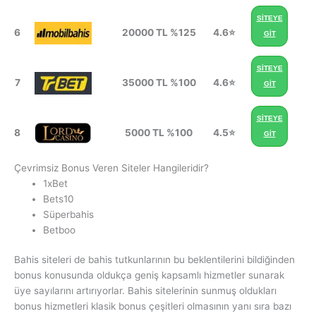
SİTEYE
6
20000 TL %125
4.6⭐
GİT
SİTEYE
7
35000 TL %100
4.6⭐
GİT
SİTEYE
8
5000 TL %100
4.5⭐
GİT
Çevrimsiz Bonus Veren Siteler Hangileridir?
1xBet
Bets10
Süperbahis
Betboo
Bahis siteleri de bahis tutkunlarının bu beklentilerini bildiğinden
bonus konusunda oldukça geniş kapsamlı hizmetler sunarak
üye sayılarını artırıyorlar. Bahis sitelerinin sunmuş oldukları
bonus hizmetleri klasik bonus çeşitleri olmasının yanı sıra bazı