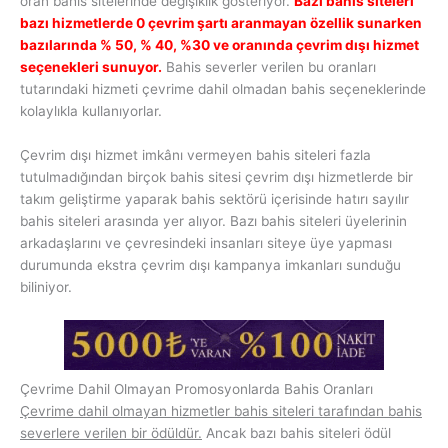
oran bahis sitelerinde değişiklik gösteriyor.
Bazı bahis siteleri
bazı hizmetlerde 0 çevrim şartı aranmayan özellik sunarken
bazılarında % 50, % 40, %30 ve oranında çevrim dışı hizmet
seçenekleri sunuyor.
Bahis severler verilen bu oranları
tutarındaki hizmeti çevrime dahil olmadan bahis seçeneklerinde
kolaylıkla kullanıyorlar.
Çevrim dışı hizmet imkânı vermeyen bahis siteleri fazla
tutulmadığından birçok bahis sitesi çevrim dışı hizmetlerde bir
takım geliştirme yaparak bahis sektörü içerisinde hatırı sayılır
bahis siteleri arasında yer alıyor. Bazı bahis siteleri üyelerinin
arkadaşlarını ve çevresindeki insanları siteye üye yapması
durumunda ekstra çevrim dışı kampanya imkanları sunduğu
biliniyor.
Çevrime Dahil Olmayan Promosyonlarda Bahis Oranları
Çevrime dahil olmayan hizmetler bahis siteleri tarafından bahis
severlere verilen bir ödüldür.
Ancak bazı bahis siteleri ödül