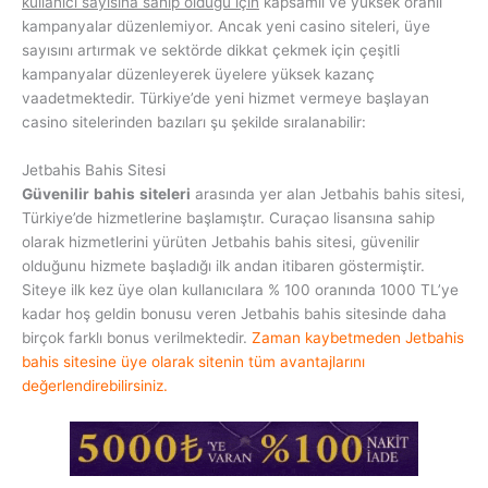
kullanıcı sayısına sahip olduğu için
kapsamlı ve yüksek oranlı
kampanyalar düzenlemiyor. Ancak yeni casino siteleri, üye
sayısını artırmak ve sektörde dikkat çekmek için çeşitli
kampanyalar düzenleyerek üyelere yüksek kazanç
vaadetmektedir. Türkiye’de yeni hizmet vermeye başlayan
casino sitelerinden bazıları şu şekilde sıralanabilir:
Jetbahis Bahis Sitesi
Güvenilir
bahis
siteleri
arasında yer alan Jetbahis bahis sitesi,
Türkiye’de hizmetlerine başlamıştır. Curaçao lisansına sahip
olarak hizmetlerini yürüten Jetbahis bahis sitesi, güvenilir
olduğunu hizmete başladığı ilk andan itibaren göstermiştir.
Siteye ilk kez üye olan kullanıcılara % 100 oranında 1000 TL’ye
kadar hoş geldin bonusu veren Jetbahis bahis sitesinde daha
birçok farklı bonus verilmektedir.
Zaman kaybetmeden Jetbahis
bahis sitesine üye olarak sitenin tüm avantajlarını
değerlendirebilirsiniz.