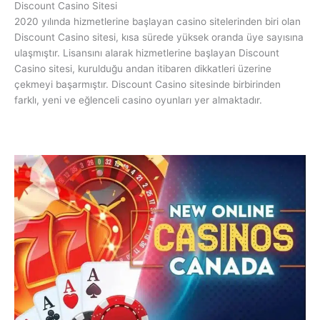
Discount Casino Sitesi
2020 yılında hizmetlerine başlayan casino sitelerinden biri olan
Discount Casino sitesi, kısa sürede yüksek oranda üye sayısına
ulaşmıştır. Lisansını alarak hizmetlerine başlayan Discount
Casino sitesi, kurulduğu andan itibaren dikkatleri üzerine
çekmeyi başarmıştır. Discount Casino sitesinde birbirinden
farklı, yeni ve eğlenceli casino oyunları yer almaktadır.