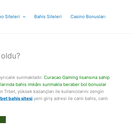
o Siteleri
Bahis Siteleri
Casino Bonusları
e oldu?
ayrıcalık sunmaktadır.
Curacao Gaming lisansına sahip
 dallarında bahis imkânı sunmakla beraber bol bonuslar
n Trbet, yüksek kazançları ile kullanıcılarını zengin
bet bahis sitesi
yeni giriş adresi ile canlı bahis, canlı