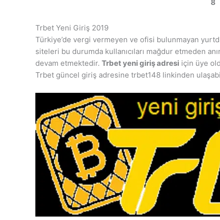
8
Trbet Yeni Giriş 2019
Türkiye’de vergi vermeyen ve ofisi bulunmayan yurtd
siteleri bu durumda kullanıcıları mağdur etmeden anında
devam etmektedir.
Trbet yeni giriş adresi
için üye old
Trbet güncel giriş adresine trbet148 linkinden ulaşabil