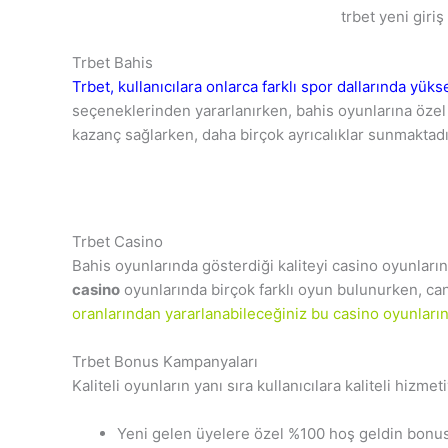
trbet yeni giriş
Trbet Bahis
Trbet, kullanıcılara onlarca farklı spor dallarında yük
seçeneklerinden yararlanırken, bahis oyunlarına özel
kazanç sağlarken, daha birçok ayrıcalıklar sunmaktadı
Trbet Casino
Bahis oyunlarında gösterdiği kaliteyi casino oyunların
casino
oyunlarında birçok farklı oyun bulunurken, can
oranlarından yararlanabileceğiniz bu casino oyunlarınd
Trbet Bonus Kampanyaları
Kaliteli oyunların yanı sıra kullanıcılara kaliteli hi
Yeni gelen üyelere özel %100 hoş geldin bonus