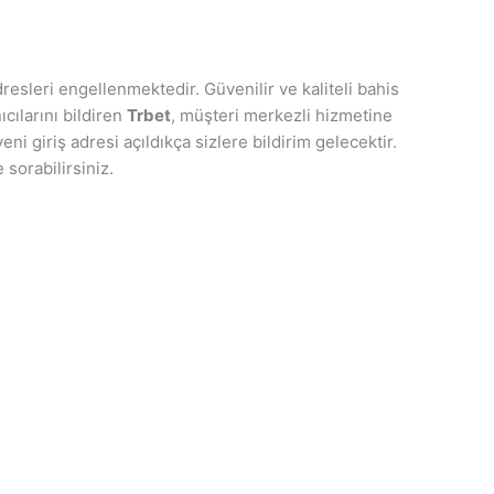
dresleri engellenmektedir. Güvenilir ve kaliteli bahis
cılarını bildiren
Trbet
, müşteri merkezli hizmetine
i giriş adresi açıldıkça sizlere bildirim gelecektir.
 sorabilirsiniz.