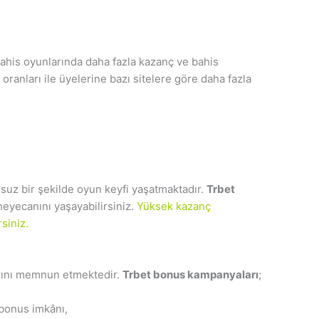
ahis oyunlarında daha fazla kazanç ve bahis
oranları ile üyelerine bazı sitelere göre daha fazla
nsuz bir şekilde oyun keyfi yaşatmaktadır.
Trbet
eyecanını yaşayabilirsiniz.
Yüksek kazanç
siniz.
larını memnun etmektedir.
Trbet bonus kampanyaları
;
 bonus imkânı,