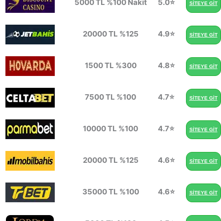
5000 TL %100 Nakit
5.0⭐
SİTEYE GİT
20000 TL %125
4.9⭐
SİTEYE GİT
1500 TL %300
4.8⭐
SİTEYE GİT
7500 TL %100
4.7⭐
SİTEYE GİT
10000 TL %100
4.7⭐
SİTEYE GİT
20000 TL %125
4.6⭐
SİTEYE GİT
35000 TL %100
4.6⭐
SİTEYE GİT