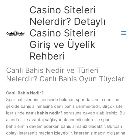
İçeriğe
Casino Siteleri
atla
Nelerdir? Detaylı
Casino Siteleri
Main
Giriş ve Üyelik
Men
Rehberi
Canlı Bahis Nedir ve Türleri
Nelerdir? Canlı Bahis Oyun Tüyoları
Canlı Bahis Nedir?
Spor bahislerinin içerisinde bulunan spor dallarının canlı bir
şekilde bahis alınmasına canlı bahis denmektedir. Birçok site
içerisinde
canlı bahis nedir?
sorusuna cevap alabilirsiniz. Bu
alanda size avantaj sağlayacak önemli nokta ise spor
bahislerinin devam ederken bahis almanız olacaktır. Bundan
dolayı isterseniz maçları izleyebilir, isterseniz maçın gidişatına