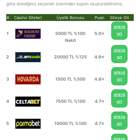
göre istediğiniz seçenek üzerinden kupon oluşturabilirsiniz.
#
Casino Siteleri
Üyelik Bonusu
Puan
Siteye Git
SİTEYE
1
5000 TL %100
5.0⭐
GİT
Nakit
SİTEYE
2
20000 TL %125
4.9⭐
GİT
SİTEYE
3
1500 TL %300
4.8⭐
GİT
SİTEYE
4
7500 TL %100
4.7⭐
GİT
SİTEYE
5
10000 TL %100
4.7⭐
GİT
SİTEYE