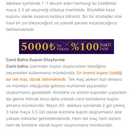
dakikası içerisinde 1 -1 devam eden herhangi bu özellikteki
maça 3.5 alt seçeneği oldukça mantıklıdır. Böylelikle kasa
kuponu olarak kasanızı katlaya bilirsiniz. Bu tür stratejiler size
nasıl bir yol izleyeceğiniz ve yüksek paralar kazanacağınızı
belirlemektedir.
Canlı Bahis Kupon Oluşturma
Canlı bahis
üzerinden kupon oluştururken istediğiniz
seçenekleri kullanmanız mümkündür.
En önemli kupon özelliği
ise tek maç olarak bilinmektedir
. Tek maç alırken hızlı olmanız
ve mümkün olduğunda gelmesi muhtemel seçenekler
oluşturmanız gerekebilir. Kombine ve sistem kuponları yaparken
ise gelme ihtimali biraz daha yüksek canlı bahislerine kupon
almanız mümkündür. Maçın 60. dakikası içerisinde 2 gol çıkmış
3 tane maça 3.5 üst olarak kombine kupon oluşturmanız size
yüksek miktarlar getirebilmektedir. Hem tek maç hem sistem
hem de kombine olarak kupon oluşturmanız mümkündür.