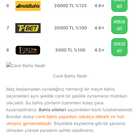
6
20000 TL %125
4.6⭐
GİT
SİTEYE
7
35000 TL %100
4.6⭐
GİT
SİTEYE
8
5000 TL %100
4.5⭐
GİT
Canlı Bahis Nedir
Maç başlamadan oynadığınız herhangi bir maçın bahis
seçenekleri aynı şekilde canlı bir şekilde oynamanız mümkün
olacaktır. Bu bahis yöntemi üzerinden kolay para
kazanabilirsiniz.
Bahis siteleri
seçenekleri kısıtlı tutabilmektedir.
Bundan dolayı
canlı bahis yaparken oldukça dikkatli ve hızlı
olmanız gerekmektedir
. Böylelikle kaybetme gibi bir şansınız
olmadan yüksek paraların sahibi olabilirsiniz.