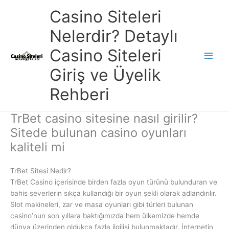
İçeriğe
Casino Siteleri
atla
Nelerdir? Detaylı
Casino Siteleri
Main
Giriş ve Üyelik
Men
Rehberi
TrBet casino sitesine nasıl girilir?
Sitede bulunan casino oyunları
kaliteli mi
TrBet Sitesi Nedir?
TrBet Casino içerisinde birden fazla oyun türünü bulunduran ve
bahis severlerin sıkça kullandığı bir oyun şekli olarak adlandırılır.
Slot makineleri, zar ve masa oyunları gibi türleri bulunan
casino’nun son yıllara baktığımızda hem ülkemizde hemde
dünya üzerinden oldukça fazla ilgilisi bulunmaktadır. İnternetin