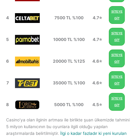
SİTEYE
4
7500 TL %100
4.7⭐
GİT
SİTEYE
5
10000 TL %100
4.7⭐
GİT
SİTEYE
6
20000 TL %125
4.6⭐
GİT
SİTEYE
7
35000 TL %100
4.6⭐
GİT
SİTEYE
8
5000 TL %100
4.5⭐
GİT
Casino’ya olan ilginin artması ile birlikte şuan ülkemizde tahmini
5 milyon kullanıcının bu oyunlara ilgili olduğu yapılan
araştırmalarda belirtilmiştir.
İlgi o kadar fazladır ki yeni kurulan