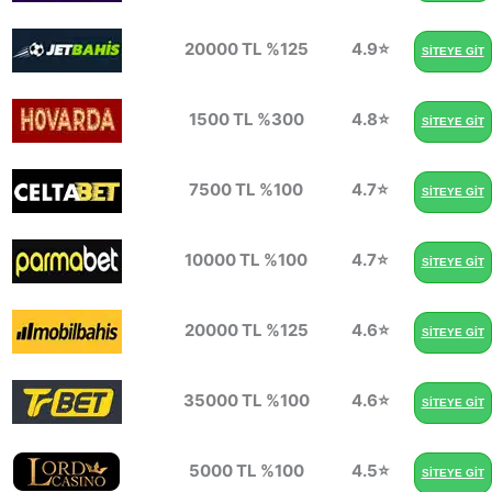
20000 TL %125
4.9⭐
SİTEYE GİT
1500 TL %300
4.8⭐
SİTEYE GİT
7500 TL %100
4.7⭐
SİTEYE GİT
10000 TL %100
4.7⭐
SİTEYE GİT
20000 TL %125
4.6⭐
SİTEYE GİT
35000 TL %100
4.6⭐
SİTEYE GİT
5000 TL %100
4.5⭐
SİTEYE GİT