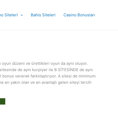
o Siteleri
Bahis Siteleri
Casino Bonusları
rı oyun düzeni ve ürettikleri oyun da aynı oluyor.
 sitesinde de aynı kurpiyer ile B SİTESİNDE de aynı
l bonus vererek farklılaştırıyor. A sitesi de minimum
e en yakın olan ve en avantajlı gelen siteyi tercih