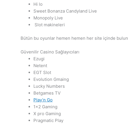
Hi lo
Sweet Bonanza Candyland Live
Monopoly Live
Slot makineleri
Bütün bu oyunlar hemen hemen her site içinde bulunur
Güvenilir Casino Sağlayıcıları
Ezugi
Netent
EGT Slot
Evolution Gmaing
Lucky Numbers
Betgames TV
Play’n Go
1×2 Gaming
X pro Gaming
Pragmatic Play