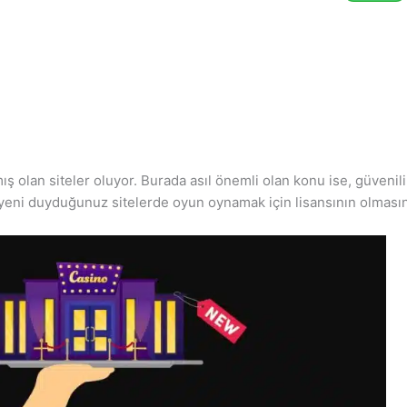
ış olan siteler oluyor. Burada asıl önemli olan konu ise, güvenil
 yeni duyduğunuz sitelerde oyun oynamak için lisansının olmasına