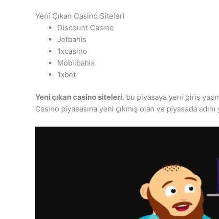
Yeni Çıkan Casino Siteleri
Discount Casino
Jetbahis
1xcasino
Mobilbahis
1xbet
Yeni çıkan casino siteleri
, bu piyasaya yeni giriş yapm
Casino piyasasına yeni çıkmış olan ve piyasada adını