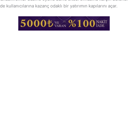
de kullanıcılarına kazanç odaklı bir yatırımın kapılarını açar.