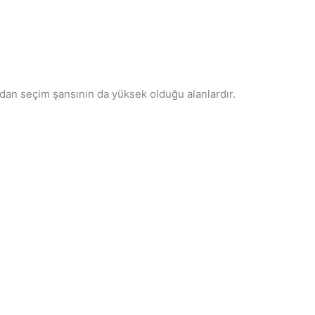
dan seçim şansının da yüksek olduğu alanlardır.