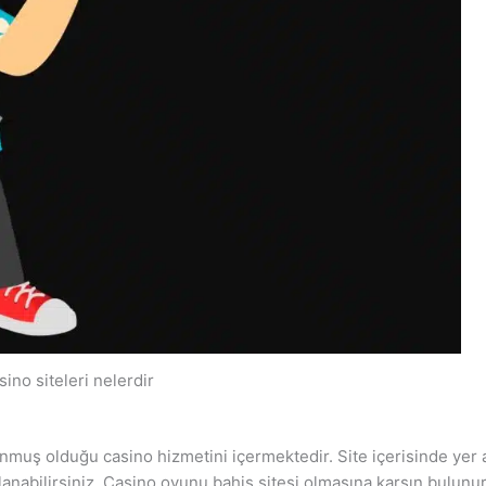
sino siteleri nelerdir
unmuş olduğu casino hizmetini içermektedir. Site içerisinde yer 
alanabilirsiniz. Casino oyunu bahis sitesi olmasına karşın bulunur